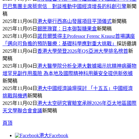
巴巴集團主席蔡崇信 對談推動中國經濟增長的科創引擎
新聞
稿
2025年11月06日
港大舉行西高山發展項目平頂儀式
新聞稿
2025年11月05日
銀匣瑰寶：日本御製糖果盒
新聞稿
2025年11月05日
諾貝爾獎得主Professor Ferenc Krausz首場講座
「邁向可負擔的預防醫療：基礎科學應對重大挑戰」
採訪邀請
2025年11月04日
香港大學榮登2026年QS亞洲大學排名榜首
新
聞稿
2025年11月04日
港大醫學院分析全港大數據揭示抗精神病藥物
增罕見副作用風險 為本地及國際精神科用藥安全提供新依據
新聞稿
2025年11月04日
港大中國經濟論壇探討 「十五五」中國經濟
挑戰與機遇
新聞稿
2025年11月02日
港大太空研究實驗室承辦2026年亞太地區國際
天文學聯合會會議
新聞稿
頁頂
港大Facebook