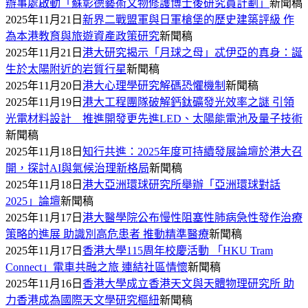
辦事處啟動「蘇彰德藝術文物修護博士後研究員計劃」
新聞稿
2025年11月21日
新界二戰盟軍與日軍槍堡的歷史建築評級 作
為本港教育與旅遊資產政策研究
新聞稿
2025年11月21日
港大研究揭示「月球之母」忒伊亞的真身：誕
生於太陽附近的岩質行星
新聞稿
2025年11月20日
港大心理學研究解碼恐懼機制
新聞稿
2025年11月19日
港大工程團隊破解鈣鈦礦發光效率之謎 引領
光電材料設計 推進開發更先進LED、太陽能電池及量子技術
新聞稿
2025年11月18日
知行共進：2025年度可持續發展論壇於港大召
開，探討AI與氣候治理新格局
新聞稿
2025年11月18日
港大亞洲環球研究所舉辦「亞洲環球對話
2025」論壇
新聞稿
2025年11月17日
港大醫學院公布慢性阻塞性肺病急性發作治療
策略的進展 助識別高危患者 推動精準醫療
新聞稿
2025年11月17日
香港大學115周年校慶活動 「HKU Tram
Connect」電車共融之旅 連結社區情懷
新聞稿
2025年11月16日
香港大學成立香港天文與天體物理研究所 助
力香港成為國際天文學研究樞紐
新聞稿