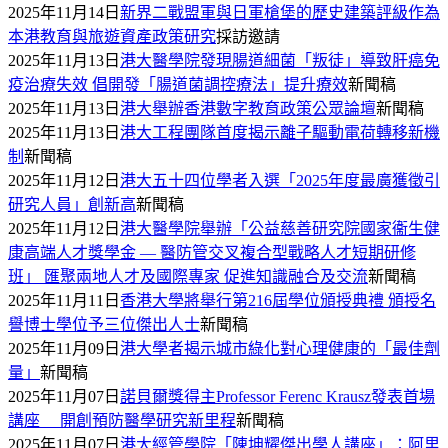
2025年11月14日
新界二戰盟軍與日軍槍堡的歷史建築評級作為
本港教育與旅遊資產政策研究
採訪邀請
2025年11月13日
港大醫學院發現腸道細菌「叛徒」導致肝癌免
疫治療失效 倡開發「腸道菌調控療法」提升療效
新聞稿
2025年11月13日
港大舉辦香港數字教育政策公眾論壇
新聞稿
2025年11月13日
港大工程團隊首度揭示離子驅動電荷轉移新機
制
新聞稿
2025年11月12日
港大五十四位學者入選「2025年度最廣獲徵引
研究人員」創新高
新聞稿
2025年11月12日
港大醫學院舉辦「公益慈善研究院國家衞生健
康高端人才獎學金 — 醫防管交叉複合型戰略人才短期研修
班」 匯聚兩地人才及國際專家 促進知識融合及交流
新聞稿
2025年11月11日
香港大學將舉行第216屆學位頒授典禮 頒授名
譽博士學位予三位傑出人士
新聞稿
2025年11月09日
港大學者揭示城市綠化對心理健康的「最佳劑
量」
新聞稿
2025年11月07日
諾貝爾獎得主Professor Ferenc Krausz發表首場
講座 開創預防醫學研究新里程
新聞稿
2025年11月07日
港大經管學院「陳坤耀傑出學人講座」：阿里