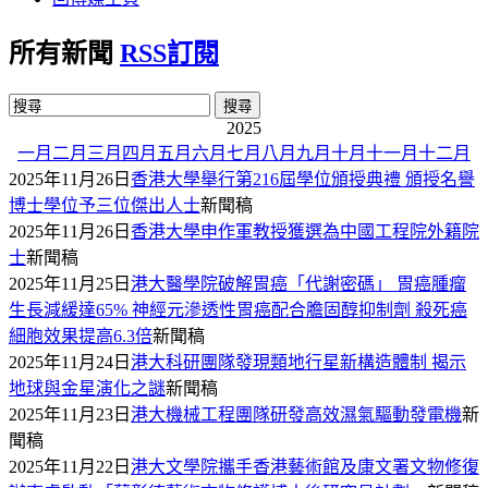
所有新聞
RSS訂閱
2025
一月
二月
三月
四月
五月
六月
七月
八月
九月
十月
十一月
十二月
2025年11月26日
香港大學舉行第216屆學位頒授典禮 頒授名譽
博士學位予三位傑出人士
新聞稿
2025年11月26日
香港大學申作軍教授獲選為中國工程院外籍院
士
新聞稿
2025年11月25日
港大醫學院破解胃癌「代謝密碼」 胃癌腫瘤
生長減緩達65% 神經元滲透性胃癌配合膽固醇抑制劑 殺死癌
細胞效果提高6.3倍
新聞稿
2025年11月24日
港大科研團隊發現類地行星新構造體制 揭示
地球與金星演化之謎
新聞稿
2025年11月23日
港大機械工程團隊研發高效濕氣驅動發電機
新
聞稿
2025年11月22日
港大文學院攜手香港藝術館及康文署文物修復