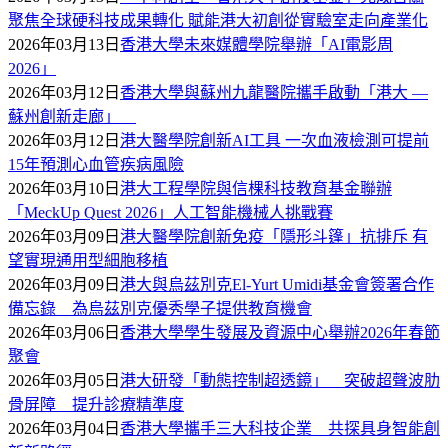
聚焦全球硬科技成果轉化 賦能港大初創從實驗室走向產業化
2026年03月13日
香港大學未來媒體學院舉辦「AI電影周
2026」
2026年03月12日
香港大學與蘇州九龍醫院攜手啟動「港大 —
蘇州創新走廊」
2026年03月12日
港大醫學院創新AI工具 一次血液檢測可提前
15年預測心血管疾病風險
2026年03月10日
港大工程學院與信棵科技教育基金聯辦
「MeckUp Quest 2026」人工智能機械人挑戰賽
2026年03月09日
港大醫學院創新免疫「隱形斗篷」抗排斥 有
望實現通用型細胞移植
2026年03月09日
港大與烏茲別克El-Yurt Umidi基金會簽署合作
備忘錄 為烏茲別克優秀學子提供教育機會
2026年03月06日
香港大學學生發展及資源中心舉辦2026年春節
聚會
2026年03月05日
港大研發「動態控制超透鏡」 突破超聲波肋
骨屏障 提升診療精準度
2026年03月04日
香港大學攜手三大科技企業 共探具身智能創