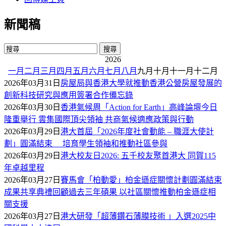
新聞稿
2026
一月
二月
三月
四月
五月
六月
七月
八月
九月
十月
十一月
十二月
2026年03月31日
房屋局與香港大學就推動香港公營房屋發展的
創新科技研究與應用簽署合作備忘錄
2026年03月30日
香港氣候周「Action for Earth」高峰論壇今日
隆重舉行 雲集國際頂尖領袖 共商氣候適應政策與行動
2026年03月29日
港大首屆「2026年度社會動能 – 職涯大使計
劃」圓滿結束 培育學生領袖和推動社區參與
2026年03月29日
港大校友日2026: 五千校友聚首港大 同賀115
年卓越里程
2026年03月27日
賽馬會「柏動愛」柏金遜症關懷計劃圓滿結束
成果共享典禮回顧過去三年碩果 以社區關懷推動柏金遜症相
關支援
2026年03月27日
港大研發「超薄鑽石薄膜技術 」入選2025中