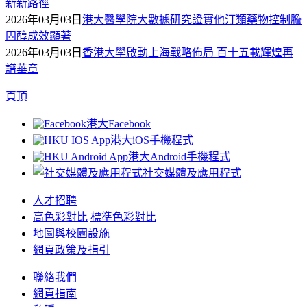
新新路徑
2026年03月03日
港大醫學院大數據研究證實他汀類藥物控制膽
固醇成效顯著
2026年03月03日
香港大學啟動上海戰略佈局 百十五載輝煌再
譜華章
頁頂
港大Facebook
港大iOS手機程式
港大Android手機程式
社交媒體及應用程式
人才招聘
高色彩對比
標準色彩對比
地圖與校園設施
網頁政策及指引
聯絡我們
網頁指南