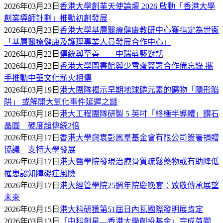
2026年03月23日
香港大學創業天使論壇 2026 啟動「香港大學
創業導師計劃」推動初創發展
2026年03月23日
香港大學基層醫療健康教研中心獲指定為世衞
「基層醫療健康及護理專業人員發展合作中心」
2026年03月22日
傳統與至善——中瑞剪藝對話
2026年03月22日
香港大學圖書館與少雪齋簽署合作備忘錄 攜
手推動中華文化薪火相傳
2026年03月19日
港大團隊揭示早期地球磷元素的礦物「隱形陷
阱」 或解開大氧化事件延遲之謎
2026年03月18日
港大工程團隊研製 5 英吋「終極半導體」鑽石
晶圓 硬度超傳統2倍
2026年03月17日
香港大學與袁彭鳳羣基金會有限公司簽署捐贈
協議 支持大學發展
2026年03月17日
港大醫學院發現治療骨質疏鬆藥物或有助降低
罹患認知障礙症風險
2026年03月17日
港大經管學院25週年院慶晚宴：致敬傳承展望
未來
2026年03月15日
港大科研獲第51屆日內瓦國際發明展肯定
2026年03月13日
「中科創星—香港大學創投基金」完成首關