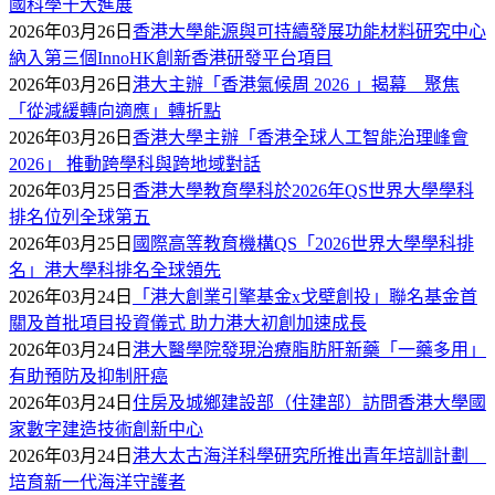
國科學十大進展
2026年03月26日
香港大學能源與可持續發展功能材料研究中心
納入第三個InnoHK創新香港研發平台項目
2026年03月26日
港大主辦「香港氣候周 2026 」揭幕 聚焦
「從減緩轉向適應」轉折點
2026年03月26日
香港大學主辦「香港全球人工智能治理峰會
2026」 推動跨學科與跨地域對話
2026年03月25日
香港大學教育學科於2026年QS世界大學學科
排名位列全球第五
2026年03月25日
國際高等教育機構QS「2026世界大學學科排
名」港大學科排名全球領先
2026年03月24日
「港大創業引擎基金x戈壁創投」聯名基金首
關及首批項目投資儀式 助力港大初創加速成長
2026年03月24日
港大醫學院發現治療脂肪肝新藥「一藥多用」
有助預防及抑制肝癌
2026年03月24日
住房及城鄉建設部（住建部）訪問香港大學國
家數字建造技術創新中心
2026年03月24日
港大太古海洋科學研究所推出青年培訓計劃
培育新一代海洋守護者