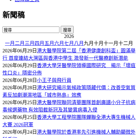
新聞稿
2026
一月
二月
三月
四月
五月
六月
七月
八月
九月
十月
十一月
十二月
2026年06月29日
港大醫學院第二屆「香港健康創科盃」圓滿舉
行 首度連結大灣區與香港中學生 激發新一代醫療創新潛能
2026年06月29日
香港大學牙醫學院領導國際研究 揭示「壞疽
性口炎」隱密分佈
2026年06月28日
小王子與飛行員
2026年06月28日
港大研究揭示氣候政策隱藏代價：改善空氣質
素反加劇潮濕地區「城市熱島」效應
2026年06月25日
港大醫學院聯同清華團隊首創廣譜小分子抗病
毒候選藥物 有效阻截新冠及其變異病毒入侵
2026年06月25日
香港大學工程學院團隊蟬聯全港大專生機械人
大賽 2026冠軍
2026年06月24日
港大醫學院於香港率先引進機械人輔助顯微外