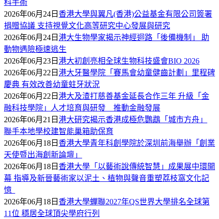
科手術
2026年06月24日
香港大學與翼凡(香港)公益基金有限公司簽署
捐贈協議 支持視覺文化高等研究中心發展與研究
2026年06月24日
港大生物學家揭示神經迴路「後備機制」 助
動物遇險極速逃生
2026年06月23日
港大初創亮相全球生物科技盛會BIO 2026
2026年06月22日
港大牙醫學院「賽馬會幼童健齒計劃」里程碑
慶典 有效改善幼童蛀牙狀況
2026年06月22日
港大及渣打慈善基金延長合作三年 升級「金
融科技學院」人才培育與研發 推動金融發展
2026年06月21日
港大研究揭示香港成極危鸚鵡「城市方舟」
聯手本地學校建智能巢箱助保育
2026年06月18日
香港大學青年科創學院於深圳前海舉辦「創業
天使暨出海創新論壇」
2026年06月18日
香港大學「以藝術說傳統智慧」成果展中環開
幕 指導及新晉藝術家以泥土、植物與聲音重塑荔枝窩文化記
憶
2026年06月18日
香港大學蟬聯2027年QS世界大學排名全球第
11位 穩居全球頂尖學府行列