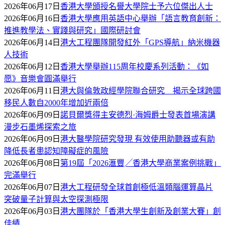
2026年06月17日
香港大學頒授名譽大學院士予六位傑出人士
2026年06月16日
香港大學應用英語中心舉辦「語言教育創新：
推進教學法、實踐與研究」國際研討會
2026年06月14日
港大工程團隊開發紅外「GPS導航」納米機器
人技術
2026年06月12日
香港大學舉辦115周年校慶系列活動：《如
愿》音樂會圓滿舉行
2026年06月11日
港大與倫敦政經學院聯合研究 揭示全球跨國
移民人數自2000年增加近兩倍
2026年06月09日
諾貝爾獎得主安德烈·海姆爵士發表首場演講
漫步石墨烯探索之旅
2026年06月09日
港大醫學院研究發現 有效使用助聽器或有助
降低長者患認知障礙症的風險
2026年06月08日
第19屆「2026滙豐╱香港大學商業案例挑戰」
完滿舉行
2026年06月07日
港大工程研發全球首創極低溫類腦運算晶片
突破量子計算與太空探測極限
2026年06月03日
港大團隊於「香港大學生創新及創業大賽」創
佳績