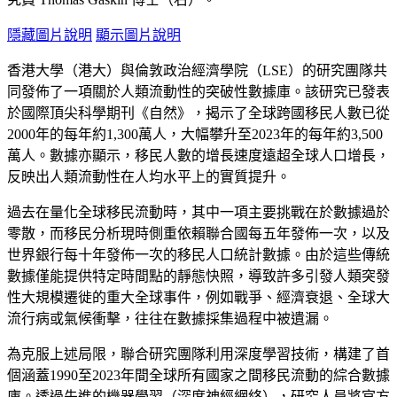
隱藏圖片說明
顯示圖片說明
香港大學（港大）與倫敦政治經濟學院（LSE）的研究團隊共
同發佈了一項關於人類流動性的突破性數據庫。該研究已發表
於國際頂尖科學期刊《自然》，揭示了全球跨國移民人數已從
2000年的每年約1,300萬人，大幅攀升至2023年的每年約3,500
萬人。數據亦顯示，移民人數的增長速度遠超全球人口增長，
反映出人類流動性在人均水平上的實質提升。
過去在量化全球移民流動時，其中一項主要挑戰在於數據過於
零散，而移民分析現時側重依賴聯合國每五年發佈一次，以及
世界銀行每十年發佈一次的移民人口統計數據。由於這些傳統
數據僅能提供特定時間點的靜態快照，導致許多引發人類突發
性大規模遷徙的重大全球事件，例如戰爭、經濟衰退、全球大
流行病或氣候衝擊，往往在數據採集過程中被遺漏。
為克服上述局限，聯合研究團隊利用深度學習技術，構建了首
個涵蓋1990至2023年間全球所有國家之間移民流動的綜合數據
庫。透過先進的機器學習（深度神經網絡），研究人員將官方