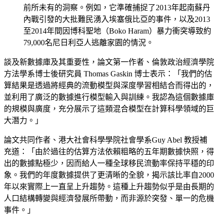
前所未有的洞察。例如，它準確捕捉了2013年起南蘇丹
內戰引發的大批難民湧入埃塞俄比亞的事件，以及2013
至2014年間因博科聖地（Boko Haram）暴力衝突導致約
79,000名尼日利亞人逃離家園的情況。
談及新數據庫及其重要性，論文第一作者、倫敦政治經濟學院
方法學系博士後研究員 Thomas Gaskin 博士表示：「我們的估
算結果是透過將經典的流動模型與深度學習相結合而得出的，
並利用了廣泛的數據進行模型輸入與訓練。我認為這個數據庫
的規模與廣度，充分展示了這類混合模型在計算科學領域的巨
大潛力。」
論文共同作者、港大社會科學學院社會學系Guy Abel 教授補
充道：「由於過往的估算方法依賴粗略的五年期數據快照，得
出的數據點極少，因而給人一種全球移民流動率保持平穩的印
象。我們的年度數據提供了更清晰的全貌，揭示該比率自2000
年以來實際上一直呈上升趨勢。這種上升趨勢似乎是由長期的
人口結構轉變與經濟發展所帶動，而非源於突發、單一的危機
事件。」