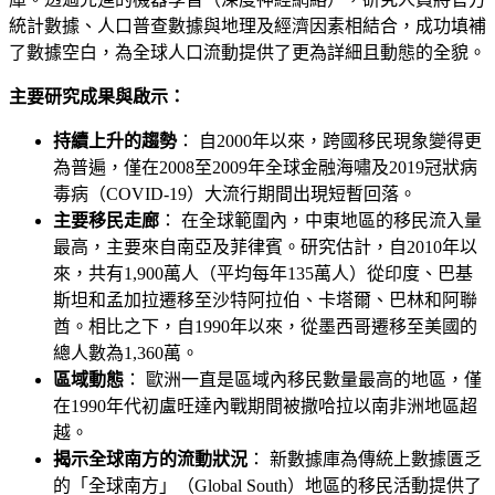
統計數據、人口普查數據與地理及經濟因素相結合，成功填補
了數據空白，為全球人口流動提供了更為詳細且動態的全貌。
主要研究成果與啟示：
持續上升的趨勢
： 自2000年以來，跨國移民現象變得更
為普遍，僅在2008至2009年全球金融海嘯及2019冠狀病
毒病（COVID-19）大流行期間出現短暫回落。
主要移民走廊
： 在全球範圍內，中東地區的移民流入量
最高，主要來自南亞及菲律賓。研究估計，自2010年以
來，共有1,900萬人（平均每年135萬人）從印度、巴基
斯坦和孟加拉遷移至沙特阿拉伯、卡塔爾、巴林和阿聯
酋。相比之下，自1990年以來，從墨西哥遷移至美國的
總人數為1,360萬。
區域動態
： 歐洲一直是區域內移民數量最高的地區，僅
在1990年代初盧旺達內戰期間被撒哈拉以南非洲地區超
越。
揭示全球南方的流動狀況
： 新數據庫為傳統上數據匱乏
的「全球南方」（Global South）地區的移民活動提供了