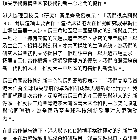
頂尖學術機構與國家技術創新中心之間的協作。
港大協理副校長（研究）黃思齊教授表示：「我們很高興與
NICE開展這項重要合作，這標誌著港大在推動研究成果轉化
上邁出重要一大步。長三角地區是中國最蓬勃的創新與產業集
中地之一，擁有完備的先進製造業基礎、緊密的產業網絡，以
及由企業、投資者與創科人才共同構建的生態系統，為我們的
研究人員與初創團隊提供了一個理想平台，以貼近市場需求，
拓展商業化合作機遇。透過發揮雙方的優勢，我們將繼續培育
新一代創科人才，推動大中華地區的可持續創新發展。」
長三角國家技術創新中心院長劉慶教授表示：「我們高度欣賞
港大作為全球頂尖學府的卓越科研成就與創新孵化實力。 我
們期望藉此次合作，深度融合長三角的產業優勢與港大的創新
源頭，推動長三角與粵港澳大灣區兩大國際科創中心雙向賦能
與協同聯動，為全國乃至全球科技創新發展注入更強動
力。」
在此合作備忘錄下，港大與 NICE 將攜手構建蓬勃的創新生態
圈，並在戰略領域開展聯合科研項目，涵蓋先進材料、資訊與