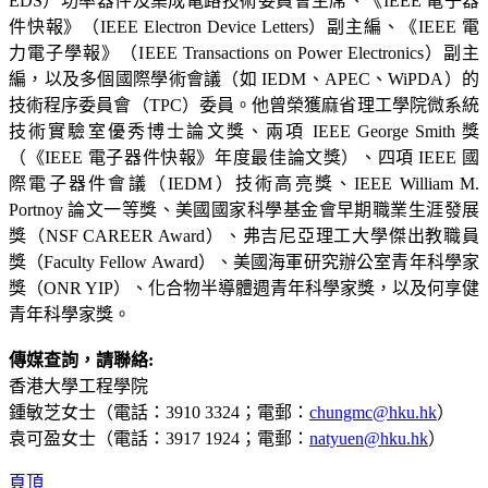
EDS）功率器件及集成電路技術委員會主席、《IEEE 電子器
件快報》（IEEE Electron Device Letters）副主編、《IEEE 電
力電子學報》（IEEE Transactions on Power Electronics）副主
編，以及多個國際學術會議（如 IEDM、APEC、WiPDA）的
技術程序委員會（TPC）委員。他曾榮獲麻省理工學院微系統
技術實驗室優秀博士論文獎、兩項 IEEE George Smith 獎
（《IEEE 電子器件快報》年度最佳論文獎）、四項 IEEE 國
際電子器件會議（IEDM）技術高亮獎、IEEE William M.
Portnoy 論文一等獎、美國國家科學基金會早期職業生涯發展
獎（NSF CAREER Award）、弗吉尼亞理工大學傑出教職員
獎（Faculty Fellow Award）、美國海軍研究辦公室青年科學家
獎（ONR YIP）、化合物半導體週青年科學家獎，以及何享健
青年科學家獎。
傳媒查詢，請聯絡:
香港大學工程學院
鍾敏芝女士（電話：3910 3324；電郵：
chungmc@hku.hk
）
袁可盈女士（電話：3917 1924；電郵：
natyuen@hku.hk
）
頁頂