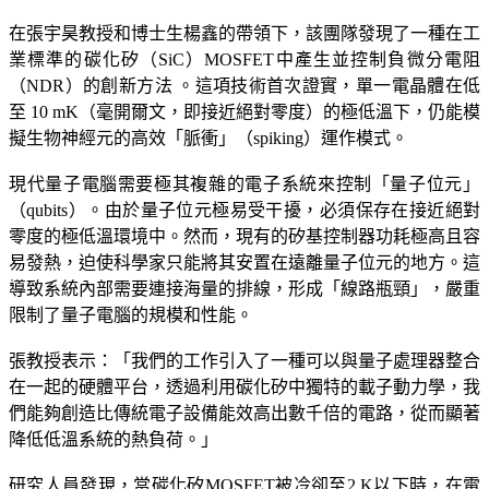
在張宇昊教授和博士生楊鑫的帶領下，該團隊發現了一種在工
業標準的碳化矽（SiC）MOSFET中產生並控制負微分電阻
（NDR）的創新方法 。這項技術首次證實，單一電晶體在低
至 10 mK（毫開爾文，即接近絕對零度）的極低溫下，仍能模
擬生物神經元的高效「脈衝」（spiking）運作模式。
現代量子電腦需要極其複雜的電子系統來控制「量子位元」
（qubits）。由於量子位元極易受干擾，必須保存在接近絕對
零度的極低溫環境中。然而，現有的矽基控制器功耗極高且容
易發熱，迫使科學家只能將其安置在遠離量子位元的地方。這
導致系統內部需要連接海量的排線，形成「線路瓶頸」，嚴重
限制了量子電腦的規模和性能。
張教授表示：「我們的工作引入了一種可以與量子處理器整合
在一起的硬體平台，透過利用碳化矽中獨特的載子動力學，我
們能夠創造比傳統電子設備能效高出數千倍的電路，從而顯著
降低低溫系統的熱負荷。」
研究人員發現，當碳化矽MOSFET被冷卻至2 K以下時，在電