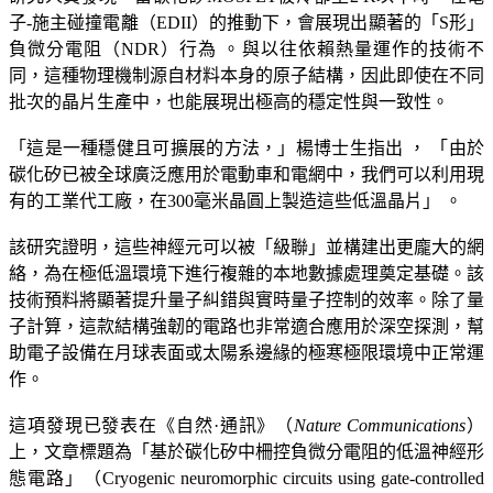
子-施主碰撞電離（EDII）的推動下，會展現出顯著的「S形」
負微分電阻（NDR）行為 。與以往依賴熱量運作的技術不
同，這種物理機制源自材料本身的原子結構，因此即使在不同
批次的晶片生產中，也能展現出極高的穩定性與一致性。
「這是一種穩健且可擴展的方法，」楊博士生指出 ， 「由於
碳化矽已被全球廣泛應用於電動車和電網中，我們可以利用現
有的工業代工廠，在300毫米晶圓上製造這些低溫晶片」 。
該研究證明，這些神經元可以被「級聯」並構建出更龐大的網
絡，為在極低溫環境下進行複雜的本地數據處理奠定基礎。該
技術預料將顯著提升量子糾錯與實時量子控制的效率。除了量
子計算，這款結構強韌的電路也非常適合應用於深空探測，幫
助電子設備在月球表面或太陽系邊緣的極寒極限環境中正常運
作。
這項發現已發表在《自然·通訊》（
Nature Communications
）
上，文章標題為「基於碳化矽中柵控負微分電阻的低溫神經形
態電路」（Cryogenic neuromorphic circuits using gate-controlled